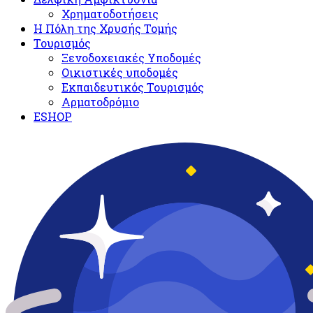
Χρηματοδοτήσεις
Η Πόλη της Χρυσής Τομής
Τουρισμός
Ξενοδοχειακές Υποδομές​
Oικιστικές υποδομές
Εκπαιδευτικός Τουρισμός
Αρματοδρόμιο
ESHOP