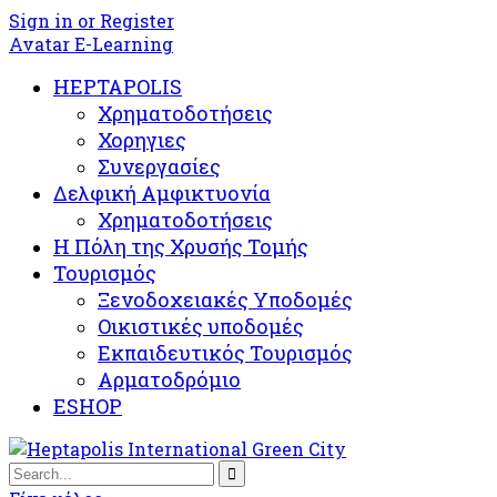
Sign in or Register
Avatar E-Learning
HEPTAPOLIS
Χρηματοδοτήσεις
Χορηγιες
Συνεργασίες
Δελφική Αμφικτυονία
Χρηματοδοτήσεις
Η Πόλη της Χρυσής Τομής
Τουρισμός
Ξενοδοχειακές Υποδομές​
Oικιστικές υποδομές
Εκπαιδευτικός Τουρισμός
Αρματοδρόμιο
ESHOP