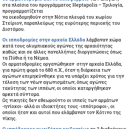
στα πλαίσια του προγράμματος Heptapolis – Τριλογία,
προγραμματίζεται
να οικοδομηθούν στην Νότια πλευρά του χωρίου
Στείριον, παραπλεύρως της ευρύτερης περιοχής του
Διστόμου.
Οι ιπποδρομίες στην αρχαία Ελλάδα
λάμβαναν χώρα
κατά τους ολυμπιακούς αγώνες της αρχαιότητας
καθώς και σε άλλες πανελλήνιες διοργανώσεις όπως
τα Πύθια ή τα Νέμεα.
Οι αρματοδρομίες οργανώθηκαν στην αρχαία Ελλάδα,
για πρώτη φορά το 680 π.Χ., όταν η διάρκεια των
αγώνων επιμηκύνθηκε για να υπάρξει χρόνος για την
τέλεση των νέων αγωνισμάτων, όπως αγώνες
ταχύτητας των ιππέων, οι οποίοι καταργήθηκαν
αρκετά σύντομα.
Ως νικητές δεν εθεωρούντο οι ιππείς των αρμάτων
-ηνίοχοι- αλλά οι ιδιοκτήτες τους -ιππότροφοι-, οι
οποίοι ήταν και αυτοί που ελάμβαναν τον Κότινο της
νίκης.
Ο ιππόδρομος χωριζόταν οριζοντίως
σε 2 διαδρόμους