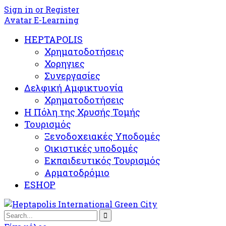
Sign in or Register
Avatar E-Learning
HEPTAPOLIS
Χρηματοδοτήσεις
Χορηγιες
Συνεργασίες
Δελφική Αμφικτυονία
Χρηματοδοτήσεις
Η Πόλη της Χρυσής Τομής
Τουρισμός
Ξενοδοχειακές Υποδομές​
Oικιστικές υποδομές
Εκπαιδευτικός Τουρισμός
Αρματοδρόμιο
ESHOP