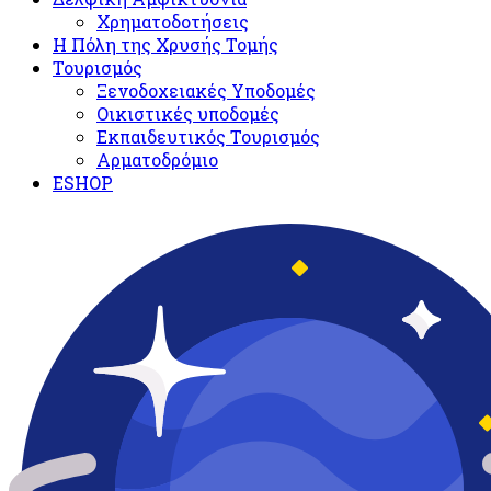
Χρηματοδοτήσεις
Η Πόλη της Χρυσής Τομής
Τουρισμός
Ξενοδοχειακές Υποδομές​
Oικιστικές υποδομές
Εκπαιδευτικός Τουρισμός
Αρματοδρόμιο
ESHOP