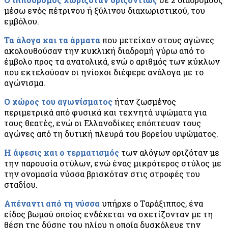
μέσω ενός πέτρινου ή ξύλινου διαχωριστικού, του
εμβόλου.
Τα άλογα και τα άρματα
που μετείχαν στους αγώνες
ακολουθούσαν την κυκλική διαδρομή γύρω από το
έμβολο προς τα ανατολικά, ενώ ο αριθμός των κύκλων
που εκτελούσαν οι ηνίοχοι διέφερε ανάλογα με το
αγώνισμα.
Ο χώρος του αγωνίσματος
ήταν ζωσμένος
περιμετρικά από φυσικά και τεχνητά υψώματα για
τους θεατές, ενώ οι Ελλανοδίκες επόπτευαν τους
αγώνες από τη δυτική πλευρά του βορείου υψώματος.
Η άφεσις και ο τερματισμός
των αλόγων οριζόταν με
την παρουσία στύλων, ενώ ένας μικρότερος στύλος με
την ονομασία νύσσα βρισκόταν στις στροφές του
σταδίου.
Απέναντι από τη νύσσα
υπήρχε ο Ταράξιππος, ένα
είδος βωμού οποίος ενδέχεται να σχετίζονταν με τη
θέση της δύσης του ηλίου η οποία δυσκόλευε την