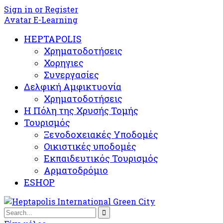
Sign in or Register
Avatar E-Learning
HEPTAPOLIS
Χρηματοδοτήσεις
Χορηγιες
Συνεργασίες
Δελφική Αμφικτυονία
Χρηματοδοτήσεις
Η Πόλη της Χρυσής Τομής
Τουρισμός
Ξενοδοχειακές Υποδομές​
Oικιστικές υποδομές
Εκπαιδευτικός Τουρισμός
Αρματοδρόμιο
ESHOP