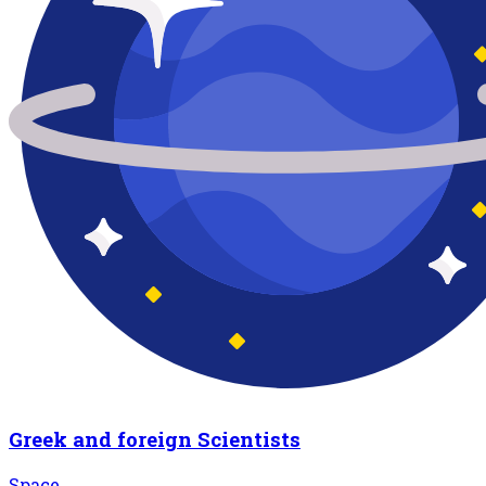
Greek and foreign Scientists
Space