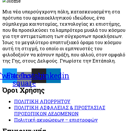
Μια νέα υπερσύγχρονη πόλη, κατασκευασμένη στα
πρότυπα του αρχαιοελληνικού ιδεώδους, ένα
σύμπλεγμα καινοτομίας, τεχνολογίας κι επιστήμης,
που θα προσελκύσει τα λαμπρότερα μυαλά του κόσμου
για την αντιμετώπιση των σύγχρονων προκλήσεων.
Ίσως το μεγαλύτερο αναπτυξιακό όραμα του κόσμου
αυτή τη στιγμή, το οποίο οι εμπνευστές του
φιλοδοξούν να κάνουν πράξη, που αλλού, στον ομφαλό
της Γης, στους Δελφούς. Γνωρίστε την Επτάπολη.
Twitter
Facebook-
Instagram
Linkedin
square
Όροι Χρήσης
ΠΟΛΙΤΙΚΗ ΑΠΟΡΡΗΤΟΥ
ΠΟΛΙΤΙΚΗ ΑΣΦΑΛΕΙΑΣ & ΠΡΟΣΤΑΣΙΑΣ
ΠΡΟΣΩΠΙΚΩΝ ΔΕΔΟΜΕΝΩΝ
Πολιτική ακυρώσεων – επιστροφών