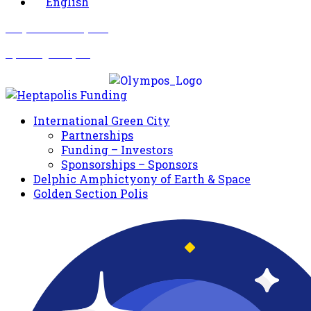
English
Σωματείο Όλυμπος
Δραστηριότητες
International Green City
Partnerships
Funding – Investors
Sponsorships – Sponsors
Delphic Amphictyony of Earth & Space
Golden Section Polis