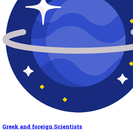
Greek and foreign Scientists