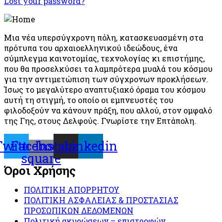
Lost your password?
Μια νέα υπερσύγχρονη πόλη, κατασκευασμένη στα
πρότυπα του αρχαιοελληνικού ιδεώδους, ένα
σύμπλεγμα καινοτομίας, τεχνολογίας κι επιστήμης,
που θα προσελκύσει τα λαμπρότερα μυαλά του κόσμου
για την αντιμετώπιση των σύγχρονων προκλήσεων.
Ίσως το μεγαλύτερο αναπτυξιακό όραμα του κόσμου
αυτή τη στιγμή, το οποίο οι εμπνευστές του
φιλοδοξούν να κάνουν πράξη, που αλλού, στον ομφαλό
της Γης, στους Δελφούς. Γνωρίστε την Επτάπολη.
Twitter
Facebook-
Instagram
Linkedin
square
Όροι Χρήσης
ΠΟΛΙΤΙΚΗ ΑΠΟΡΡΗΤΟΥ
ΠΟΛΙΤΙΚΗ ΑΣΦΑΛΕΙΑΣ & ΠΡΟΣΤΑΣΙΑΣ
ΠΡΟΣΩΠΙΚΩΝ ΔΕΔΟΜΕΝΩΝ
Πολιτική ακυρώσεων – επιστροφών