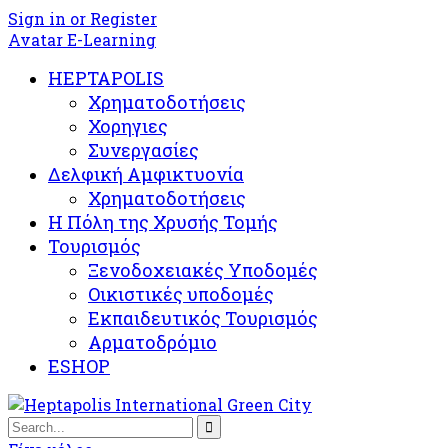
Sign in or Register
Avatar E-Learning
HEPTAPOLIS
Χρηματοδοτήσεις
Χορηγιες
Συνεργασίες
Δελφική Αμφικτυονία
Χρηματοδοτήσεις
Η Πόλη της Χρυσής Τομής
Τουρισμός
Ξενοδοχειακές Υποδομές​
Oικιστικές υποδομές
Εκπαιδευτικός Τουρισμός
Αρματοδρόμιο
ESHOP