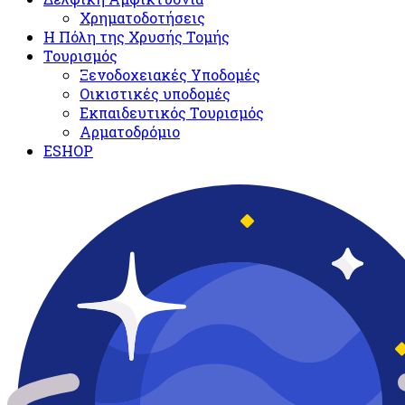
Χρηματοδοτήσεις
Η Πόλη της Χρυσής Τομής
Τουρισμός
Ξενοδοχειακές Υποδομές​
Oικιστικές υποδομές
Εκπαιδευτικός Τουρισμός
Αρματοδρόμιο
ESHOP