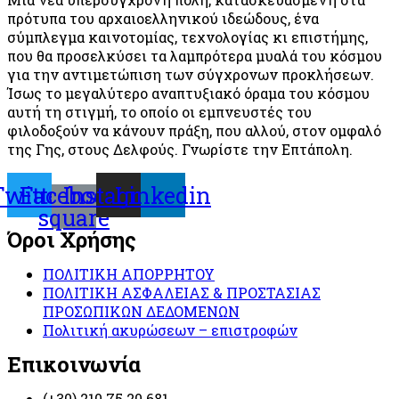
πρότυπα του αρχαιοελληνικού ιδεώδους, ένα
σύμπλεγμα καινοτομίας, τεχνολογίας κι επιστήμης,
που θα προσελκύσει τα λαμπρότερα μυαλά του κόσμου
για την αντιμετώπιση των σύγχρονων προκλήσεων.
Ίσως το μεγαλύτερο αναπτυξιακό όραμα του κόσμου
αυτή τη στιγμή, το οποίο οι εμπνευστές του
φιλοδοξούν να κάνουν πράξη, που αλλού, στον ομφαλό
της Γης, στους Δελφούς. Γνωρίστε την Επτάπολη.
Twitter
Facebook-
Instagram
Linkedin
square
Όροι Χρήσης
ΠΟΛΙΤΙΚΗ ΑΠΟΡΡΗΤΟΥ
ΠΟΛΙΤΙΚΗ ΑΣΦΑΛΕΙΑΣ & ΠΡΟΣΤΑΣΙΑΣ
ΠΡΟΣΩΠΙΚΩΝ ΔΕΔΟΜΕΝΩΝ
Πολιτική ακυρώσεων – επιστροφών
Επικοινωνία
(+30) 210 75 20 681