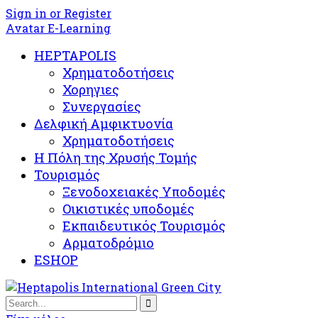
Sign in or Register
Avatar E-Learning
HEPTAPOLIS
Χρηματοδοτήσεις
Χορηγιες
Συνεργασίες
Δελφική Αμφικτυονία
Χρηματοδοτήσεις
Η Πόλη της Χρυσής Τομής
Τουρισμός
Ξενοδοχειακές Υποδομές​
Oικιστικές υποδομές
Εκπαιδευτικός Τουρισμός
Αρματοδρόμιο
ESHOP