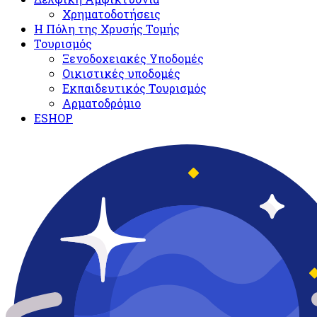
Χρηματοδοτήσεις
Η Πόλη της Χρυσής Τομής
Τουρισμός
Ξενοδοχειακές Υποδομές​
Oικιστικές υποδομές
Εκπαιδευτικός Τουρισμός
Αρματοδρόμιο
ESHOP