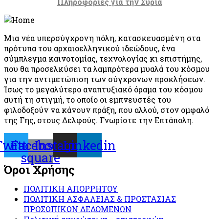
Πληροφορίες για την Συρία
Μια νέα υπερσύγχρονη πόλη, κατασκευασμένη στα
πρότυπα του αρχαιοελληνικού ιδεώδους, ένα
σύμπλεγμα καινοτομίας, τεχνολογίας κι επιστήμης,
που θα προσελκύσει τα λαμπρότερα μυαλά του κόσμου
για την αντιμετώπιση των σύγχρονων προκλήσεων.
Ίσως το μεγαλύτερο αναπτυξιακό όραμα του κόσμου
αυτή τη στιγμή, το οποίο οι εμπνευστές του
φιλοδοξούν να κάνουν πράξη, που αλλού, στον ομφαλό
της Γης, στους Δελφούς. Γνωρίστε την Επτάπολη.
Twitter
Facebook-
Instagram
Linkedin
square
Όροι Χρήσης
ΠΟΛΙΤΙΚΗ ΑΠΟΡΡΗΤΟΥ
ΠΟΛΙΤΙΚΗ ΑΣΦΑΛΕΙΑΣ & ΠΡΟΣΤΑΣΙΑΣ
ΠΡΟΣΩΠΙΚΩΝ ΔΕΔΟΜΕΝΩΝ