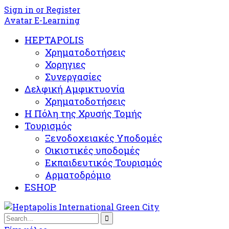
Sign in or Register
Avatar E-Learning
HEPTAPOLIS
Χρηματοδοτήσεις
Χορηγιες
Συνεργασίες
Δελφική Αμφικτυονία
Χρηματοδοτήσεις
Η Πόλη της Χρυσής Τομής
Τουρισμός
Ξενοδοχειακές Υποδομές​
Oικιστικές υποδομές
Εκπαιδευτικός Τουρισμός
Αρματοδρόμιο
ESHOP