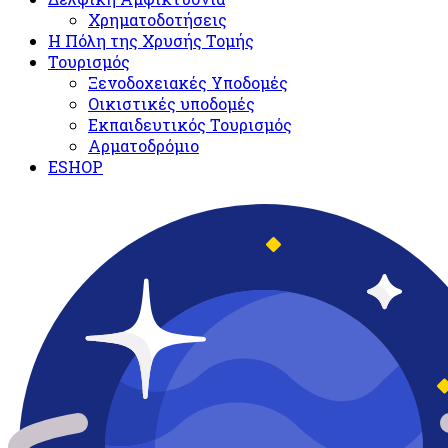
Χρηματοδοτήσεις
Η Πόλη της Χρυσής Τομής
Τουρισμός
Ξενοδοχειακές Υποδομές​
Oικιστικές υποδομές
Εκπαιδευτικός Τουρισμός
Αρματοδρόμιο
ESHOP