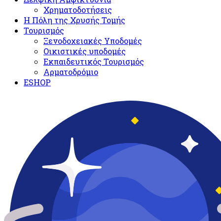
Χρηματοδοτήσεις
Η Πόλη της Χρυσής Τομής
Τουρισμός
Ξενοδοχειακές Υποδομές​
Oικιστικές υποδομές
Εκπαιδευτικός Τουρισμός
Αρματοδρόμιο
ESHOP