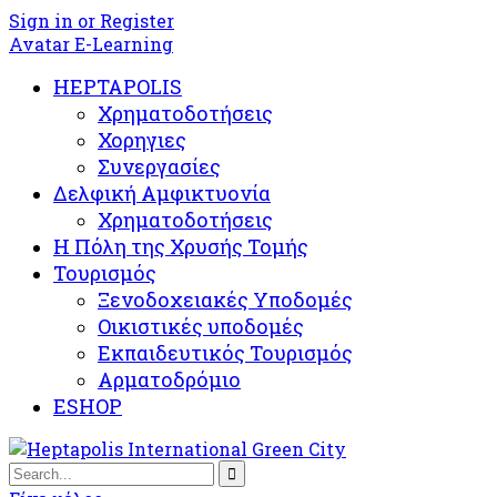
Sign in or Register
Avatar E-Learning
HEPTAPOLIS
Χρηματοδοτήσεις
Χορηγιες
Συνεργασίες
Δελφική Αμφικτυονία
Χρηματοδοτήσεις
Η Πόλη της Χρυσής Τομής
Τουρισμός
Ξενοδοχειακές Υποδομές​
Oικιστικές υποδομές
Εκπαιδευτικός Τουρισμός
Αρματοδρόμιο
ESHOP