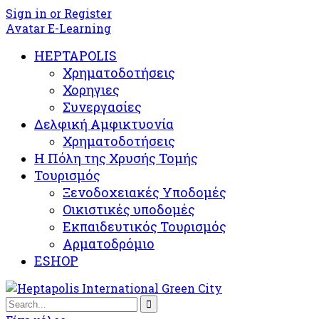
Sign in or Register
Avatar E-Learning
HEPTAPOLIS
Χρηματοδοτήσεις
Χορηγιες
Συνεργασίες
Δελφική Αμφικτυονία
Χρηματοδοτήσεις
Η Πόλη της Χρυσής Τομής
Τουρισμός
Ξενοδοχειακές Υποδομές​
Oικιστικές υποδομές
Εκπαιδευτικός Τουρισμός
Αρματοδρόμιο
ESHOP