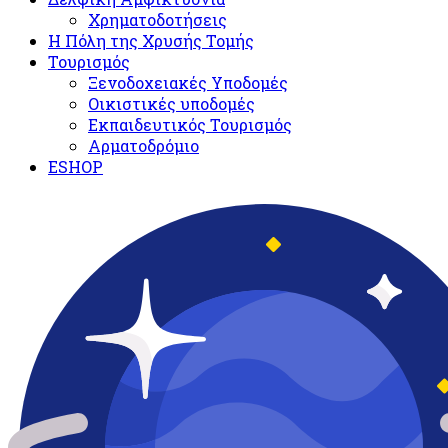
Χρηματοδοτήσεις
Η Πόλη της Χρυσής Τομής
Τουρισμός
Ξενοδοχειακές Υποδομές​
Oικιστικές υποδομές
Εκπαιδευτικός Τουρισμός
Αρματοδρόμιο
ESHOP