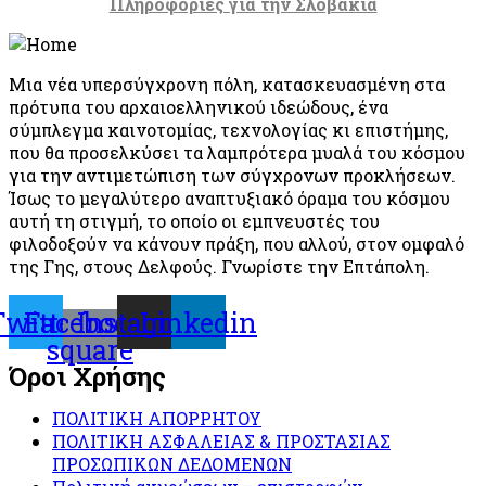
Πληροφορίες για την Σλοβακία
Μια νέα υπερσύγχρονη πόλη, κατασκευασμένη στα
πρότυπα του αρχαιοελληνικού ιδεώδους, ένα
σύμπλεγμα καινοτομίας, τεχνολογίας κι επιστήμης,
που θα προσελκύσει τα λαμπρότερα μυαλά του κόσμου
για την αντιμετώπιση των σύγχρονων προκλήσεων.
Ίσως το μεγαλύτερο αναπτυξιακό όραμα του κόσμου
αυτή τη στιγμή, το οποίο οι εμπνευστές του
φιλοδοξούν να κάνουν πράξη, που αλλού, στον ομφαλό
της Γης, στους Δελφούς. Γνωρίστε την Επτάπολη.
Twitter
Facebook-
Instagram
Linkedin
square
Όροι Χρήσης
ΠΟΛΙΤΙΚΗ ΑΠΟΡΡΗΤΟΥ
ΠΟΛΙΤΙΚΗ ΑΣΦΑΛΕΙΑΣ & ΠΡΟΣΤΑΣΙΑΣ
ΠΡΟΣΩΠΙΚΩΝ ΔΕΔΟΜΕΝΩΝ