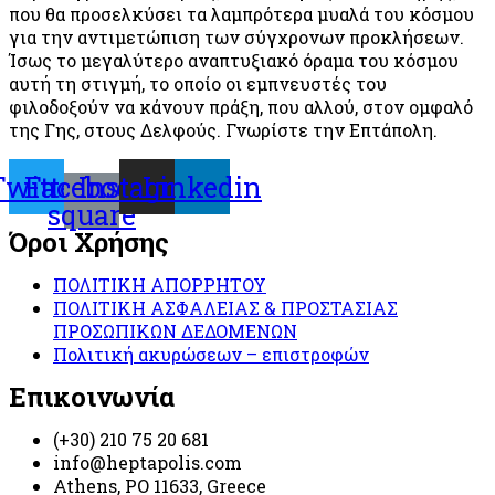
που θα προσελκύσει τα λαμπρότερα μυαλά του κόσμου
για την αντιμετώπιση των σύγχρονων προκλήσεων.
Ίσως το μεγαλύτερο αναπτυξιακό όραμα του κόσμου
αυτή τη στιγμή, το οποίο οι εμπνευστές του
φιλοδοξούν να κάνουν πράξη, που αλλού, στον ομφαλό
της Γης, στους Δελφούς. Γνωρίστε την Επτάπολη.
Twitter
Facebook-
Instagram
Linkedin
square
Όροι Χρήσης
ΠΟΛΙΤΙΚΗ ΑΠΟΡΡΗΤΟΥ
ΠΟΛΙΤΙΚΗ ΑΣΦΑΛΕΙΑΣ & ΠΡΟΣΤΑΣΙΑΣ
ΠΡΟΣΩΠΙΚΩΝ ΔΕΔΟΜΕΝΩΝ
Πολιτική ακυρώσεων – επιστροφών
Επικοινωνία
(+30) 210 75 20 681
info@heptapolis.com
Athens, PO 11633, Greece