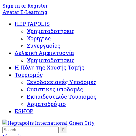
Sign in or Register
Avatar E-Learning
HEPTAPOLIS
Χρηματοδοτήσεις
Χορηγιες
Συνεργασίες
Δελφική Αμφικτυονία
Χρηματοδοτήσεις
Η Πόλη της Χρυσής Τομής
Τουρισμός
Ξενοδοχειακές Υποδομές​
Oικιστικές υποδομές
Εκπαιδευτικός Τουρισμός
Αρματοδρόμιο
ESHOP