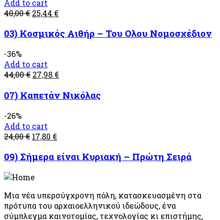
Add to cart
40,00
€
25,44
€
03) Κοσμικός Αιθήρ – Του Ολου Νομοσχέδιον
-36%
Add to cart
44,00
€
27,98
€
07) Καπετάν Νικόλας
-26%
Add to cart
24,00
€
17,80
€
09) Σήμερα είναι Κυριακή – Πρώτη Σειρά
Μια νέα υπερσύγχρονη πόλη, κατασκευασμένη στα
πρότυπα του αρχαιοελληνικού ιδεώδους, ένα
σύμπλεγμα καινοτομίας, τεχνολογίας κι επιστήμης,