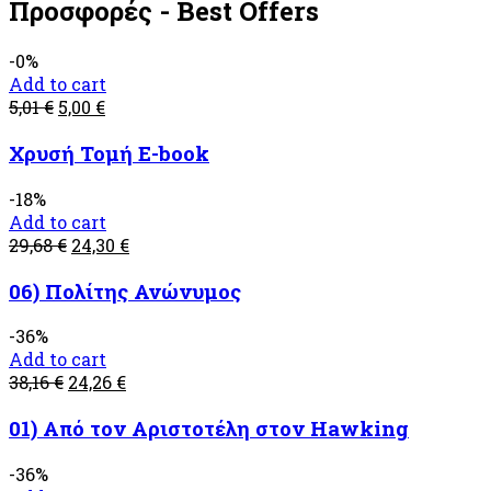
Προσφορές - Best Offers
-0%
Add to cart
5,01
€
5,00
€
Χρυσή Τομή E-book
-18%
Add to cart
29,68
€
24,30
€
06) Πολίτης Ανώνυμος
-36%
Add to cart
38,16
€
24,26
€
01) Από τον Αριστοτέλη στον Hawking
-36%