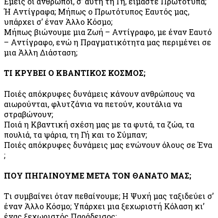
Eμείς οι άνθρωποι, σ’ αυτή τη Γή, είμαστε Πρωτότυπα;
Ή Αντίγραφα; Μήπως ο Πρωτότυπος Εαυτός μας,
υπάρχει σ’ έναν Άλλο Κόσμο;
Μήπως βιώνουμε μια Ζωή – Αντίγραφο, με έναν Εαυτό
– Αντίγραφο, ενώ η Πραγματικότητα μας περιμένει σε
μια Άλλη Διάσταση;
ΤI ΚΡΥΒEI O ΚΒΑΝΤΙΚΟΣ ΚΟΣΜΟΣ;
Ποιές απόκρυφες δυνάμεις κάνουν ανθρώπους να
αιωρούνται, φλυτζάνια να πετούν, κουτάλια να
στραβώνουν;
Ποιά η Κβαντική σχέση μας με τα φυτά, τα ζώα, τα
πουλιά, τα ψάρια, τη Γή και το Σύμπαν;
Ποιές απόκρυφες δυνάμεις μας ενώνουν όλους σε Ένα
;
ΠΟΥ ΠΗΓΑΙΝΟΥΜΕ ΜΕΤΑ ΤΟΝ ΘΑΝΑΤΟ ΜΑΣ;
Tι συμβαίνει όταν πεθαίνουμε; Η Ψυχή μας ταξιδεύει σ’
έναν Άλλο Κόσμο; Υπάρχει μια ξεχωριστή Κόλαση κι’
ένας ξεχωριστός Παράδεισος;