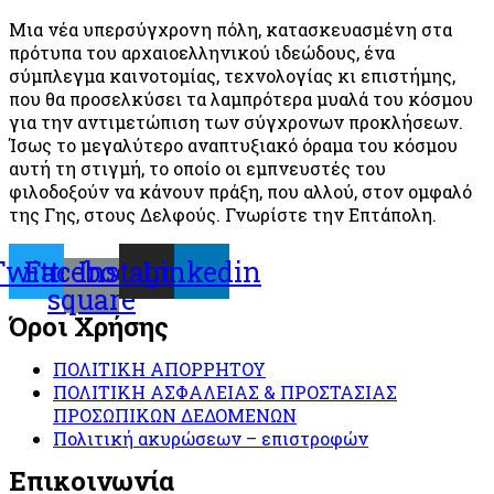
Μια νέα υπερσύγχρονη πόλη, κατασκευασμένη στα
πρότυπα του αρχαιοελληνικού ιδεώδους, ένα
σύμπλεγμα καινοτομίας, τεχνολογίας κι επιστήμης,
που θα προσελκύσει τα λαμπρότερα μυαλά του κόσμου
για την αντιμετώπιση των σύγχρονων προκλήσεων.
Ίσως το μεγαλύτερο αναπτυξιακό όραμα του κόσμου
αυτή τη στιγμή, το οποίο οι εμπνευστές του
φιλοδοξούν να κάνουν πράξη, που αλλού, στον ομφαλό
της Γης, στους Δελφούς. Γνωρίστε την Επτάπολη.
Twitter
Facebook-
Instagram
Linkedin
square
Όροι Χρήσης
ΠΟΛΙΤΙΚΗ ΑΠΟΡΡΗΤΟΥ
ΠΟΛΙΤΙΚΗ ΑΣΦΑΛΕΙΑΣ & ΠΡΟΣΤΑΣΙΑΣ
ΠΡΟΣΩΠΙΚΩΝ ΔΕΔΟΜΕΝΩΝ
Πολιτική ακυρώσεων – επιστροφών
Επικοινωνία