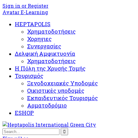
Sign in or Register
Avatar E-Learning
HEPTAPOLIS
Χρηματοδοτήσεις
Χορηγιες
Συνεργασίες
Δελφική Αμφικτυονία
Χρηματοδοτήσεις
Η Πόλη της Χρυσής Τομής
Τουρισμός
Ξενοδοχειακές Υποδομές​
Oικιστικές υποδομές
Εκπαιδευτικός Τουρισμός
Αρματοδρόμιο
ESHOP