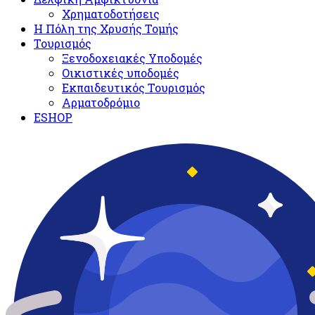
Χρηματοδοτήσεις
Η Πόλη της Χρυσής Τομής
Τουρισμός
Ξενοδοχειακές Υποδομές​
Oικιστικές υποδομές
Εκπαιδευτικός Τουρισμός
Αρματοδρόμιο
ESHOP