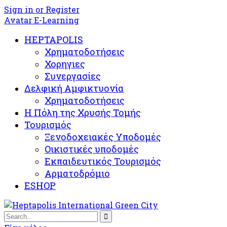
Sign in or Register
Avatar E-Learning
HEPTAPOLIS
Χρηματοδοτήσεις
Χορηγιες
Συνεργασίες
Δελφική Αμφικτυονία
Χρηματοδοτήσεις
Η Πόλη της Χρυσής Τομής
Τουρισμός
Ξενοδοχειακές Υποδομές​
Oικιστικές υποδομές
Εκπαιδευτικός Τουρισμός
Αρματοδρόμιο
ESHOP