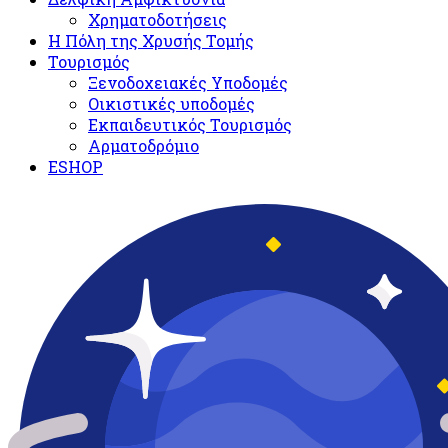
Χρηματοδοτήσεις
Η Πόλη της Χρυσής Τομής
Τουρισμός
Ξενοδοχειακές Υποδομές​
Oικιστικές υποδομές
Εκπαιδευτικός Τουρισμός
Αρματοδρόμιο
ESHOP