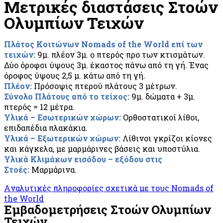
Μετρικές διαστάσεις Στοών
Ολυμπίων Τειχών
Πλάτος Κοιτώνων Nomads of the World επί των
τειχών:
9μ. πλέον 3μ. ο πτερός προ των κτισμάτων.
Δύο όροφοι ύψους 3μ. έκαστος πάνω από τη γή. Ένας
όροφος ύψους 2,5 μ. κάτω από τη γή.
Πλέον:
Πρόσοψις πτερού πλάτους 3 μέτρων.
Σύνολο Πλάτους από το τείχος:
9μ. δώματα + 3μ.
πτερός = 12 μέτρα.
Υλικά – Εσωτερικών χώρων:
Ορθοστατικοί λίθοι,
επιδαπέδια πλακάκια.
Υλικά – Εξωτερικών χώρων:
Λίθινοι γκρίζοι κίονες
και κάγκελα, με μαρμάρινες βάσεις και υποστύλια.
Υλικά Κλιμάκων εισόδου – εξόδου στις
Στοές:
Μαρμάρινα.
Aναλυτικές πληροφορίες σχετικά με τους Nomads of
the World
Eμβαδομετρήσεις Στοών Ολυμπίων
Τειχών