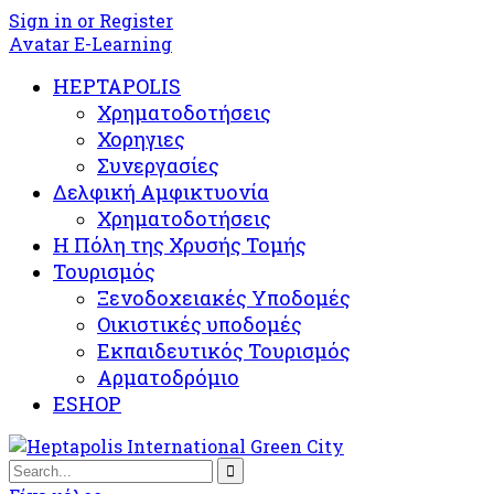
Sign in or Register
Avatar E-Learning
HEPTAPOLIS
Χρηματοδοτήσεις
Χορηγιες
Συνεργασίες
Δελφική Αμφικτυονία
Χρηματοδοτήσεις
Η Πόλη της Χρυσής Τομής
Τουρισμός
Ξενοδοχειακές Υποδομές​
Oικιστικές υποδομές
Εκπαιδευτικός Τουρισμός
Αρματοδρόμιο
ESHOP