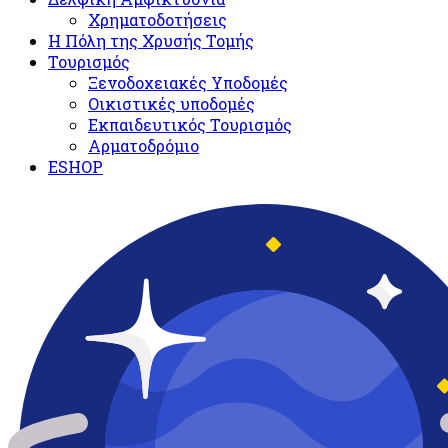
Χρηματοδοτήσεις
Η Πόλη της Χρυσής Τομής
Τουρισμός
Ξενοδοχειακές Υποδομές​
Oικιστικές υποδομές
Εκπαιδευτικός Τουρισμός
Αρματοδρόμιο
ESHOP