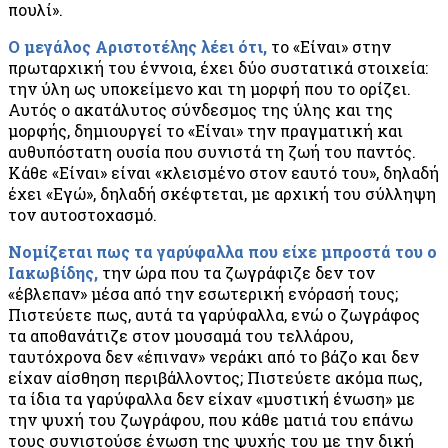
πουλί».
Ο μεγάλος Αριστοτέλης λέει ότι,
το «Είναι» στην
πρωταρχική του έννοια, έχει δύο συστατικά στοιχεία:
την ύλη ως υποκείμενο και τη μορφή που το ορίζει.
Αυτός ο ακατάλυτος σύνδεσμος της ύλης και της
μορφής, δημιουργεί το «Είναι» την πραγματική και
αυθυπόστατη ουσία που συνιστά τη ζωή του παντός.
Κάθε «Είναι» είναι «κλεισμένο στον εαυτό του», δηλαδή
έχει «Εγώ», δηλαδή σκέφτεται, με αρχική του σύλληψη
τον αυτοστοχασμό.
Νομίζεται πως τα γαρύφαλλα που είχε μπροστά του ο
Ιακωβίδης,
την ώρα που τα ζωγράφιζε δεν τον
«έβλεπαν» μέσα από την εσωτερική ενόρασή τους;
Πιστεύετε πως, αυτά τα γαρύφαλλα, ενώ ο ζωγράφος
τα αποθανάτιζε στον μουσαμά του τελλάρου,
ταυτόχρονα δεν «έπιναν» νεράκι από το βάζο και δεν
είχαν αίσθηση περιβάλλοντος; Πιστεύετε ακόμα πως,
τα ίδια τα γαρύφαλλα δεν είχαν «μυστική ένωση» με
την ψυχή του ζωγράφου, που κάθε ματιά του επάνω
τους συνιστούσε ένωση της ψυχής του με την δική