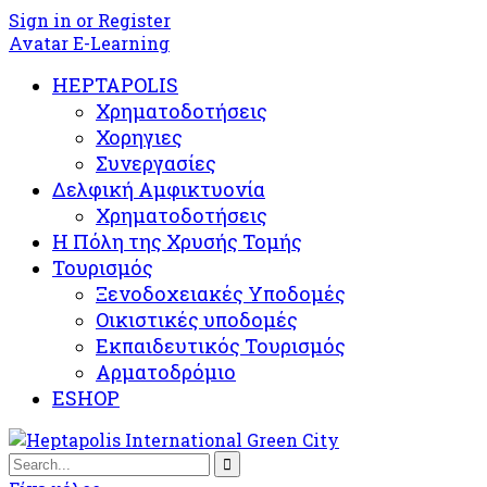
Sign in or Register
Avatar E-Learning
HEPTAPOLIS
Χρηματοδοτήσεις
Χορηγιες
Συνεργασίες
Δελφική Αμφικτυονία
Χρηματοδοτήσεις
Η Πόλη της Χρυσής Τομής
Τουρισμός
Ξενοδοχειακές Υποδομές​
Oικιστικές υποδομές
Εκπαιδευτικός Τουρισμός
Αρματοδρόμιο
ESHOP