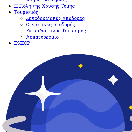
Η Πόλη της Χρυσής Τομής
Τουρισμός
Ξενοδοχειακές Υποδομές​
Oικιστικές υποδομές
Εκπαιδευτικός Τουρισμός
Αρματοδρόμιο
ESHOP