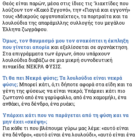
Θεός είναι παρών, μέσα στις ίδιες τις ‘λιαχτίδες που
λούζουν τον «Kακό Eγγονό», την «Γιαγιά και εγγονή»
τους «Μικρούς οργανοπαίχτες», τα πορτραίτα και τα
λουλούδια της απαράμιλλης συλλογής του μεγάλου
Έλληνα ζωγράφου.
Όμως, τον θαυμασμό μου τον ανακόπτει η έκπληξη
που γίνεται απορία
και εξελίσσεται σε αγανάκτηση.
Στα επιγράμματα των έργων, όπου υπάρχουν
λουλούδια διαβάζω σε μια μικρή συνοδευτική
πινακίδα: ΝΕΚΡΑ ΦΥΣΙΣ.
Τι θα πει Νεκρά φύσις; Τα λουλούδια είναι νεκρά
φύσις;
Μπορεί κάτι, ό,τι δήποτε αφορά στα είδη και τα
γένη της φύσεως να είναι νεκρό; Υπάρχει κάτι πιο
ζωντανό από ένα γαρύφαλλο, από ένα χαμομήλι, ένα
ανθάκι, ένα δένδρο, ένα ρυάκι;
Υπάρχει κάτι που να παράγεται από τη φύση και να
μην έχει «σκέψη»;
Για κάθε τι που βλέπουμε γύρω μας λέμε: «αυτό είναι
ένα δένδρο», «αυτό είναι ένα λουλούδι», «αυτό είναι ένα