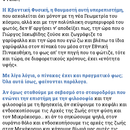
Η Κβαντική Φυσική, η θαυμαστή αυτή υπερεπιστήμη,
που ασχολείται όχι μόνον με τη νέα Γεωμετρία του
κόσμου, αλλά και με την πολύπλοκη συμπεριφορά του
φωτός, δεν θ’ αργήσει ν’ αποδείξει πως, την ώρα που ο
Γιώργος Ιακωβίδης ζούσε και ζωγράφιζε τα
γαρύφαλλα και την ώρα που εγώ ζω και βλέπω τα ίδια
γαρύφαλλα στον πίνακά του μέσα στην Εθνική
Πινακοθήκη, το φως απ’ την πηγή που τα φώτιζε, τότε
και τώρα, σε διαφορετικούς χρόνους, έχει «ενότητα
υφής».
Με λίγα λόγια, ο πίνακας έχει και πραγματικό φως;
Όλα αυτά ίσως, φαίνονται παράλογα.
Άν όμως σταθούμε με σεβασμό στο σταυροδρόμι που
ενώνει την επιστήμη με την φιλοσοφία
και την
φιλοσοφία με τη θρησκεία, άν σκύψουμε το κεφάλι και
ενδοσκοπίσουμε τις Αρχές της Ζωής στην φύση και
τον Μικρόκοσμο… κι άν το σηκώσουμε ψηλά, στον
ουράνιο θόλο και ενδοσκοπήσουμε τις αρχές της ζωής
στον Μεγάκοσμο και κάνουμε βίωμά μας αυτές τις