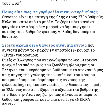
τους ψυχή;
Ποιος είπε πως, τα γαρύφαλλα είναι «νεκρά φύσις»;
Θάνατος είναι η υποταγή της ύλης στους 270ο βαθμούς
Κελσίου κάτω από το μηδέν. Το ξέρετε ότι κανένα
ψυγείο στον κόσμο δεν μπορεί να δημιουργήσει
αυτούς τους βαθμούς ψύχους; Δηλαδή, δεν υπάρχει
θάνατος;
Ξέρετε ακόμα ότι ο θάνατος είναι μία έννοια
που
συνιστά μόνον το «κακόν εν υποστάσει» και όχι το
«Είναι» του κόσμου;
Εμείς οι Έλληνες που ανακαλύψαμε το «εσωτερικόν
φως», πέρα από το φως του ζωοδότη ήλιου,εμείς οι
Έλληνες που μπορέσαμε να βυθίσουμε το στοχασμό μας
στις πηγές της γνώσης της ψυχής και του κόσμου,
που μπορέσαμε και δομήσαμε τις έννοιες της
φιλοσοφίας, της κοσμογνωσίας, της θεοσοφίας… εμείς
οι Έλληνες που στηρίξαμε στο αξιωματικό βάθρο της
την Ιδέα της Αιώνιας ζωής, πως κάνουμε σήμερα το
λάθος και γράφουμε κάτω από ένα έργο «ΝΕΚΡΑ
ΦΥΣΙΣ»;