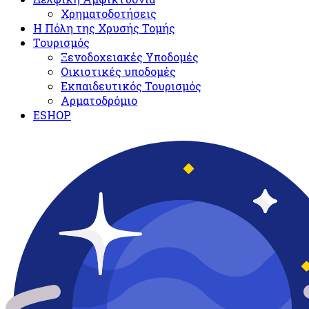
Χρηματοδοτήσεις
Η Πόλη της Χρυσής Τομής
Τουρισμός
Ξενοδοχειακές Υποδομές​
Oικιστικές υποδομές
Εκπαιδευτικός Τουρισμός
Αρματοδρόμιο
ESHOP