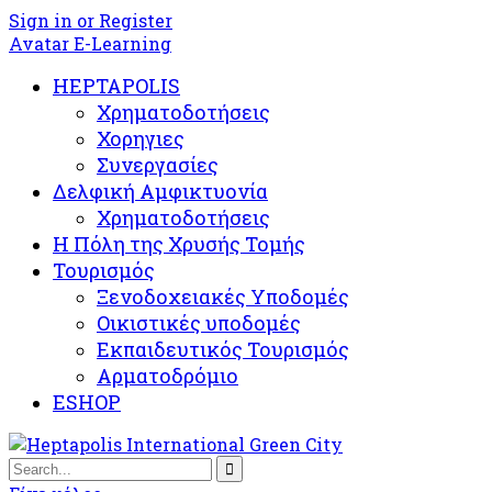
Sign in or Register
Avatar E-Learning
HEPTAPOLIS
Χρηματοδοτήσεις
Χορηγιες
Συνεργασίες
Δελφική Αμφικτυονία
Χρηματοδοτήσεις
Η Πόλη της Χρυσής Τομής
Τουρισμός
Ξενοδοχειακές Υποδομές​
Oικιστικές υποδομές
Εκπαιδευτικός Τουρισμός
Αρματοδρόμιο
ESHOP