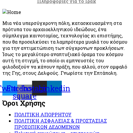
Πληροφορίες για το Ιράκ
Μια νέα υπερσύγχρονη πόλη, κατασκευασμένη στα
πρότυπα του αρχαιοελληνικού ιδεώδους, ένα
σύμπλεγμα καινοτομίας, τεχνολογίας κι επιστήμης,
που θα προσελκύσει τα λαμπρότερα μυαλά του κόσμου
για την αντιμετώπιση των σύγχρονων προκλήσεων.
Ίσως το μεγαλύτερο αναπτυξιακό όραμα του κόσμου
αυτή τη στιγμή, το οποίο οι εμπνευστές του
φιλοδοξούν να κάνουν πράξη, που αλλού, στον ομφαλό
της Γης, στους Δελφούς. Γνωρίστε την Επτάπολη.
Twitter
Facebook-
Instagram
Linkedin
square
Όροι Χρήσης
ΠΟΛΙΤΙΚΗ ΑΠΟΡΡΗΤΟΥ
ΠΟΛΙΤΙΚΗ ΑΣΦΑΛΕΙΑΣ & ΠΡΟΣΤΑΣΙΑΣ
ΠΡΟΣΩΠΙΚΩΝ ΔΕΔΟΜΕΝΩΝ