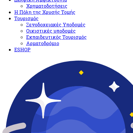
Χρηματοδοτήσεις
Η Πόλη της Χρυσής Τομής
Τουρισμός
Ξενοδοχειακές Υποδομές​
Oικιστικές υποδομές
Εκπαιδευτικός Τουρισμός
Αρματοδρόμιο
ESHOP