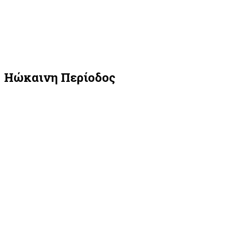
Ηώκαινη Περίοδος