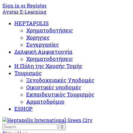
Sign in or Register
Avatar E-Learning
HEPTAPOLIS
Χρηματοδοτήσεις
Χορηγιες
Συνεργασίες
Δελφική Αμφικτυονία
Χρηματοδοτήσεις
Η Πόλη της Χρυσής Τομής
Τουρισμός
Ξενοδοχειακές Υποδομές​
Oικιστικές υποδομές
Εκπαιδευτικός Τουρισμός
Αρματοδρόμιο
ESHOP