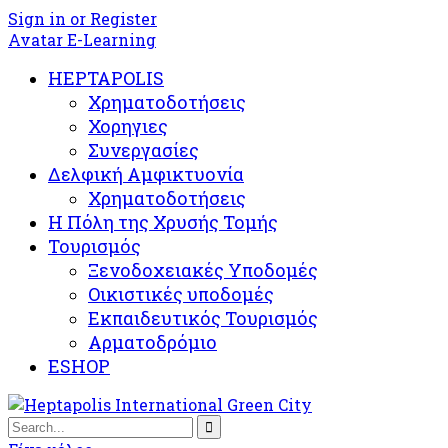
Sign in or Register
Avatar E-Learning
HEPTAPOLIS
Χρηματοδοτήσεις
Χορηγιες
Συνεργασίες
Δελφική Αμφικτυονία
Χρηματοδοτήσεις
Η Πόλη της Χρυσής Τομής
Τουρισμός
Ξενοδοχειακές Υποδομές​
Oικιστικές υποδομές
Εκπαιδευτικός Τουρισμός
Αρματοδρόμιο
ESHOP