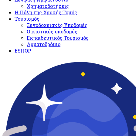
Χρηματοδοτήσεις
Η Πόλη της Χρυσής Τομής
Τουρισμός
Ξενοδοχειακές Υποδομές​
Oικιστικές υποδομές
Εκπαιδευτικός Τουρισμός
Αρματοδρόμιο
ESHOP