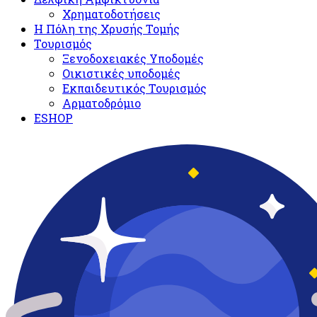
Χρηματοδοτήσεις
Η Πόλη της Χρυσής Τομής
Τουρισμός
Ξενοδοχειακές Υποδομές​
Oικιστικές υποδομές
Εκπαιδευτικός Τουρισμός
Αρματοδρόμιο
ESHOP