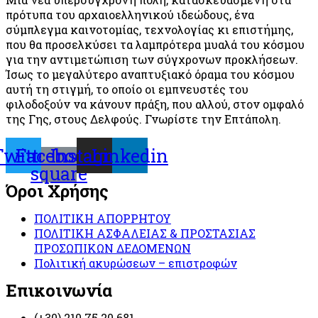
πρότυπα του αρχαιοελληνικού ιδεώδους, ένα
σύμπλεγμα καινοτομίας, τεχνολογίας κι επιστήμης,
που θα προσελκύσει τα λαμπρότερα μυαλά του κόσμου
για την αντιμετώπιση των σύγχρονων προκλήσεων.
Ίσως το μεγαλύτερο αναπτυξιακό όραμα του κόσμου
αυτή τη στιγμή, το οποίο οι εμπνευστές του
φιλοδοξούν να κάνουν πράξη, που αλλού, στον ομφαλό
της Γης, στους Δελφούς. Γνωρίστε την Επτάπολη.
Twitter
Facebook-
Instagram
Linkedin
square
Όροι Χρήσης
ΠΟΛΙΤΙΚΗ ΑΠΟΡΡΗΤΟΥ
ΠΟΛΙΤΙΚΗ ΑΣΦΑΛΕΙΑΣ & ΠΡΟΣΤΑΣΙΑΣ
ΠΡΟΣΩΠΙΚΩΝ ΔΕΔΟΜΕΝΩΝ
Πολιτική ακυρώσεων – επιστροφών
Επικοινωνία
(+30) 210 75 20 681