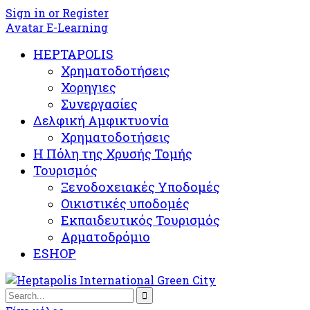
Sign in or Register
Avatar E-Learning
HEPTAPOLIS
Χρηματοδοτήσεις
Χορηγιες
Συνεργασίες
Δελφική Αμφικτυονία
Χρηματοδοτήσεις
Η Πόλη της Χρυσής Τομής
Τουρισμός
Ξενοδοχειακές Υποδομές​
Oικιστικές υποδομές
Εκπαιδευτικός Τουρισμός
Αρματοδρόμιο
ESHOP