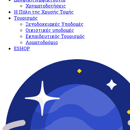
Χρηματοδοτήσεις
Η Πόλη της Χρυσής Τομής
Τουρισμός
Ξενοδοχειακές Υποδομές​
Oικιστικές υποδομές
Εκπαιδευτικός Τουρισμός
Αρματοδρόμιο
ESHOP