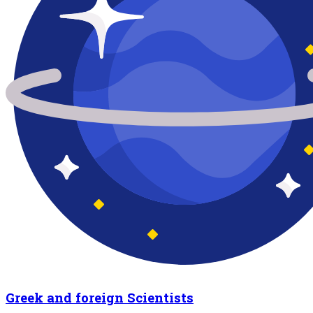
Greek and foreign Scientists