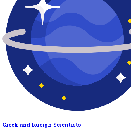
Greek and foreign Scientists