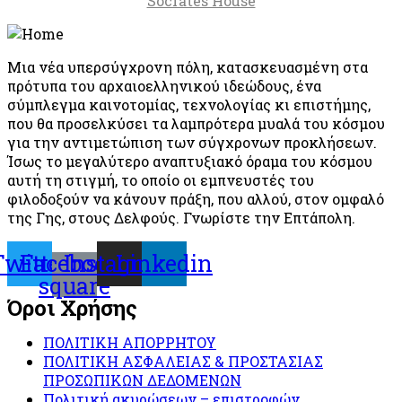
Socrates House
Μια νέα υπερσύγχρονη πόλη, κατασκευασμένη στα
πρότυπα του αρχαιοελληνικού ιδεώδους, ένα
σύμπλεγμα καινοτομίας, τεχνολογίας κι επιστήμης,
που θα προσελκύσει τα λαμπρότερα μυαλά του κόσμου
για την αντιμετώπιση των σύγχρονων προκλήσεων.
Ίσως το μεγαλύτερο αναπτυξιακό όραμα του κόσμου
αυτή τη στιγμή, το οποίο οι εμπνευστές του
φιλοδοξούν να κάνουν πράξη, που αλλού, στον ομφαλό
της Γης, στους Δελφούς. Γνωρίστε την Επτάπολη.
Twitter
Facebook-
Instagram
Linkedin
square
Όροι Χρήσης
ΠΟΛΙΤΙΚΗ ΑΠΟΡΡΗΤΟΥ
ΠΟΛΙΤΙΚΗ ΑΣΦΑΛΕΙΑΣ & ΠΡΟΣΤΑΣΙΑΣ
ΠΡΟΣΩΠΙΚΩΝ ΔΕΔΟΜΕΝΩΝ
Πολιτική ακυρώσεων – επιστροφών