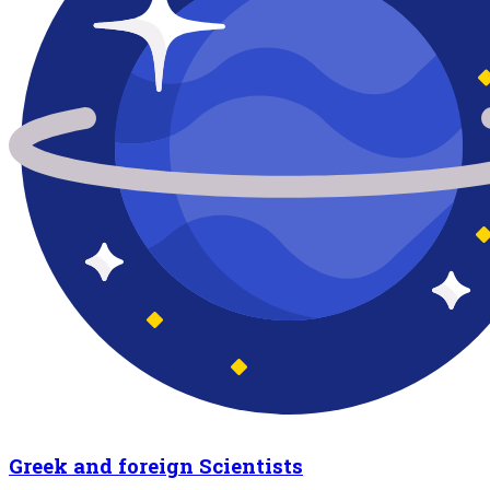
Greek and foreign Scientists