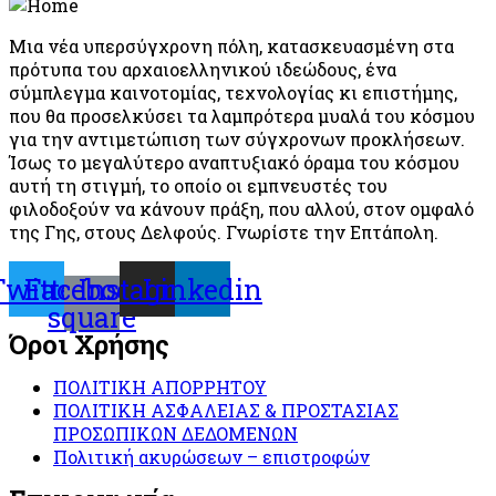
Μια νέα υπερσύγχρονη πόλη, κατασκευασμένη στα
πρότυπα του αρχαιοελληνικού ιδεώδους, ένα
σύμπλεγμα καινοτομίας, τεχνολογίας κι επιστήμης,
που θα προσελκύσει τα λαμπρότερα μυαλά του κόσμου
για την αντιμετώπιση των σύγχρονων προκλήσεων.
Ίσως το μεγαλύτερο αναπτυξιακό όραμα του κόσμου
αυτή τη στιγμή, το οποίο οι εμπνευστές του
φιλοδοξούν να κάνουν πράξη, που αλλού, στον ομφαλό
της Γης, στους Δελφούς. Γνωρίστε την Επτάπολη.
Twitter
Facebook-
Instagram
Linkedin
square
Όροι Χρήσης
ΠΟΛΙΤΙΚΗ ΑΠΟΡΡΗΤΟΥ
ΠΟΛΙΤΙΚΗ ΑΣΦΑΛΕΙΑΣ & ΠΡΟΣΤΑΣΙΑΣ
ΠΡΟΣΩΠΙΚΩΝ ΔΕΔΟΜΕΝΩΝ
Πολιτική ακυρώσεων – επιστροφών