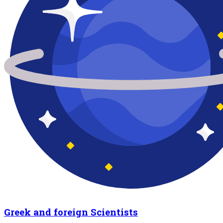
Greek and foreign Scientists