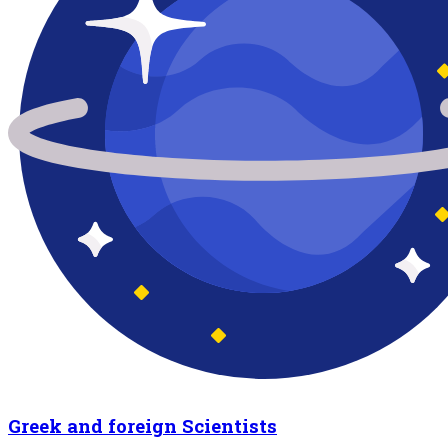
Greek and foreign Scientists