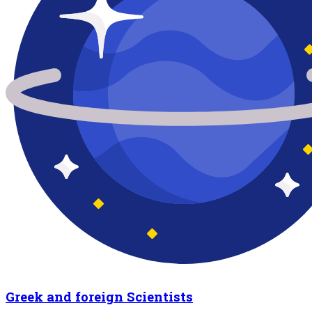
Greek and foreign Scientists