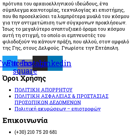
πρότυπα του αρχαιοελληνικού ιδεώδους, ένα
σύμπλεγμα καινοτομίας, τεχνολογίας κι επιστήμης,
που θα προσελκύσει τα λαμπρότερα μυαλά του κόσμου
για την αντιμετώπιση των σύγχρονων προκλήσεων.
Ίσως το μεγαλύτερο αναπτυξιακό όραμα του κόσμου
αυτή τη στιγμή, το οποίο οι εμπνευστές του
φιλοδοξούν να κάνουν πράξη, που αλλού, στον ομφαλό
της Γης, στους Δελφούς. Γνωρίστε την Επτάπολη.
Twitter
Facebook-
Instagram
Linkedin
square
Όροι Χρήσης
ΠΟΛΙΤΙΚΗ ΑΠΟΡΡΗΤΟΥ
ΠΟΛΙΤΙΚΗ ΑΣΦΑΛΕΙΑΣ & ΠΡΟΣΤΑΣΙΑΣ
ΠΡΟΣΩΠΙΚΩΝ ΔΕΔΟΜΕΝΩΝ
Πολιτική ακυρώσεων – επιστροφών
Επικοινωνία
(+30) 210 75 20 681