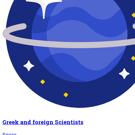
Greek and foreign Scientists
Space