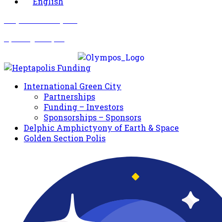
English
Σωματείο Όλυμπος
Δραστηριότητες
International Green City
Partnerships
Funding – Investors
Sponsorships – Sponsors
Delphic Amphictyony of Earth & Space
Golden Section Polis