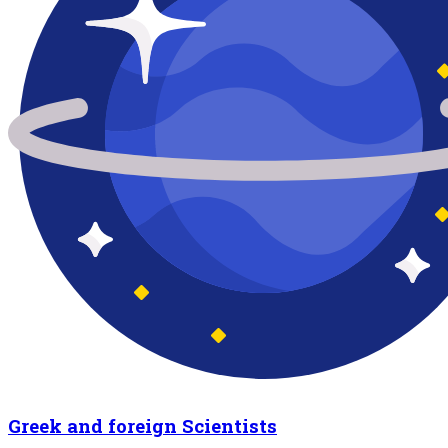
Greek and foreign Scientists