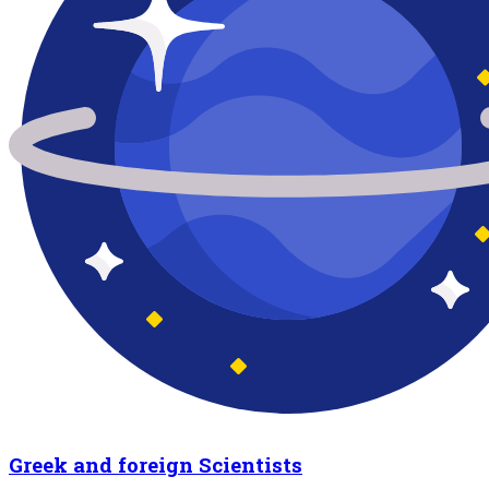
Greek and foreign Scientists