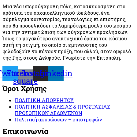
Μια νέα υπερσύγχρονη πόλη, κατασκευασμένη στα
πρότυπα του αρχαιοελληνικού ιδεώδους, ένα
σύμπλεγμα καινοτομίας, τεχνολογίας κι επιστήμης,
που θα προσελκύσει τα λαμπρότερα μυαλά του κόσμου
για την αντιμετώπιση των σύγχρονων προκλήσεων.
Ίσως το μεγαλύτερο αναπτυξιακό όραμα του κόσμου
αυτή τη στιγμή, το οποίο οι εμπνευστές του
φιλοδοξούν να κάνουν πράξη, που αλλού, στον ομφαλό
της Γης, στους Δελφούς. Γνωρίστε την Επτάπολη.
Twitter
Facebook-
Instagram
Linkedin
square
Όροι Χρήσης
ΠΟΛΙΤΙΚΗ ΑΠΟΡΡΗΤΟΥ
ΠΟΛΙΤΙΚΗ ΑΣΦΑΛΕΙΑΣ & ΠΡΟΣΤΑΣΙΑΣ
ΠΡΟΣΩΠΙΚΩΝ ΔΕΔΟΜΕΝΩΝ
Πολιτική ακυρώσεων – επιστροφών
Επικοινωνία