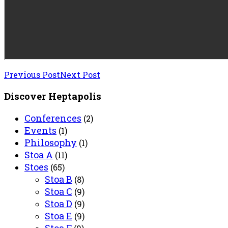
Previous Post
Next Post
Discover Heptapolis
Conferences
(2)
Events
(1)
Philosophy
(1)
Stoa A
(11)
Stoes
(65)
Stoa B
(8)
Stoa C
(9)
Stoa D
(9)
Stoa E
(9)
Stoa F