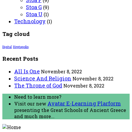
(9)
Stoa G
(9)
Stoa U
(1)
Technology
(1)
Tag cloud
Digital
Heptapolis
Recent Posts
All Is One
November 8, 2022
Science And Religion
November 8, 2022
The Throne of God
November 8, 2022
Need to learn more?
Avatar E-Learning Plarform
Visit our new
presenting the Great Schools of Ancient Greece
and much more...