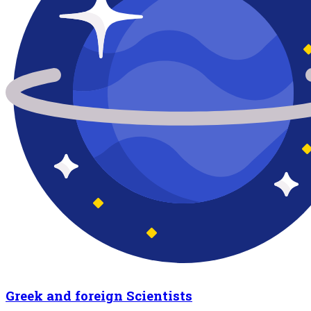
Greek and foreign Scientists