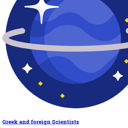
Greek and foreign Scientists