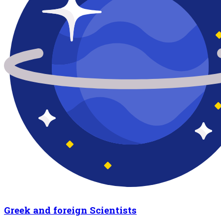
Greek and foreign Scientists