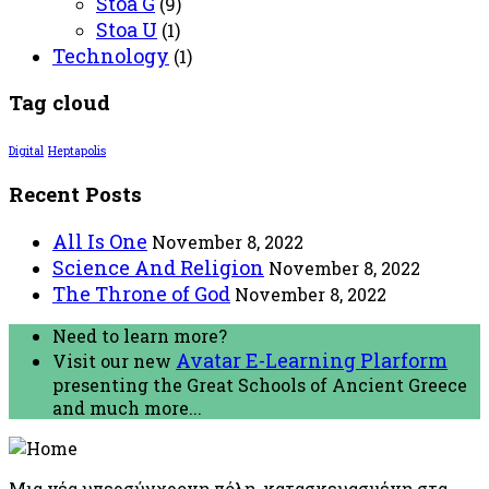
Stoa G
(9)
Stoa U
(1)
Technology
(1)
Tag cloud
Digital
Heptapolis
Recent Posts
All Is One
November 8, 2022
Science And Religion
November 8, 2022
The Throne of God
November 8, 2022
Need to learn more?
Avatar E-Learning Plarform
Visit our new
presenting the Great Schools of Ancient Greece
and much more...
Μια νέα υπερσύγχρονη πόλη, κατασκευασμένη στα