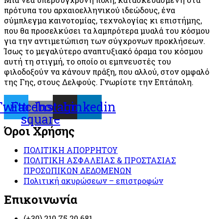
πρότυπα του αρχαιοελληνικού ιδεώδους, ένα
σύμπλεγμα καινοτομίας, τεχνολογίας κι επιστήμης,
που θα προσελκύσει τα λαμπρότερα μυαλά του κόσμου
για την αντιμετώπιση των σύγχρονων προκλήσεων.
Ίσως το μεγαλύτερο αναπτυξιακό όραμα του κόσμου
αυτή τη στιγμή, το οποίο οι εμπνευστές του
φιλοδοξούν να κάνουν πράξη, που αλλού, στον ομφαλό
της Γης, στους Δελφούς. Γνωρίστε την Επτάπολη.
Twitter
Facebook-
Instagram
Linkedin
square
Όροι Χρήσης
ΠΟΛΙΤΙΚΗ ΑΠΟΡΡΗΤΟΥ
ΠΟΛΙΤΙΚΗ ΑΣΦΑΛΕΙΑΣ & ΠΡΟΣΤΑΣΙΑΣ
ΠΡΟΣΩΠΙΚΩΝ ΔΕΔΟΜΕΝΩΝ
Πολιτική ακυρώσεων – επιστροφών
Επικοινωνία
(+30) 210 75 20 681