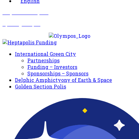
English
Σωματείο Όλυμπος
Δραστηριότητες
International Green City
Partnerships
Funding – Investors
Sponsorships – Sponsors
Delphic Amphictyony of Earth & Space
Golden Section Polis