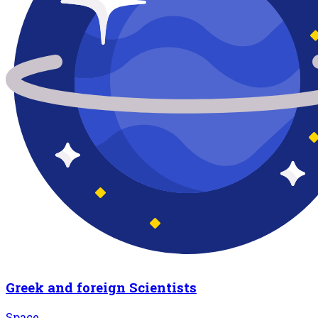
Greek and foreign Scientists
Space