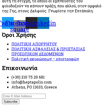
αυτή τη στιγμή, το οποίο οι εμπνευστές του
φιλοδοξούν να κάνουν πράξη, που αλλού, στον ομφαλό
της Γης, στους Δελφούς. Γνωρίστε την Επτάπολη.
Twitter
Facebook-
Instagram
Linkedin
square
Όροι Χρήσης
ΠΟΛΙΤΙΚΗ ΑΠΟΡΡΗΤΟΥ
ΠΟΛΙΤΙΚΗ ΑΣΦΑΛΕΙΑΣ & ΠΡΟΣΤΑΣΙΑΣ
ΠΡΟΣΩΠΙΚΩΝ ΔΕΔΟΜΕΝΩΝ
Πολιτική ακυρώσεων – επιστροφών
Επικοινωνία
(+30) 210 75 20 681
info@heptapolis.com
Athens, PO 11633, Greece