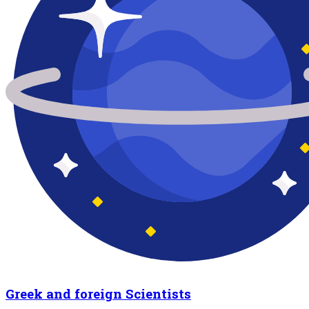
Greek and foreign Scientists