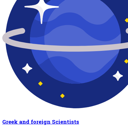
Greek and foreign Scientists