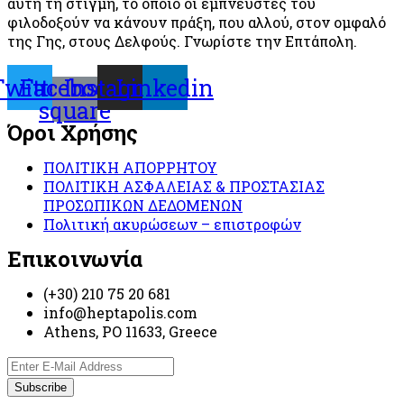
αυτή τη στιγμή, το οποίο οι εμπνευστές του
φιλοδοξούν να κάνουν πράξη, που αλλού, στον ομφαλό
της Γης, στους Δελφούς. Γνωρίστε την Επτάπολη.
Twitter
Facebook-
Instagram
Linkedin
square
Όροι Χρήσης
ΠΟΛΙΤΙΚΗ ΑΠΟΡΡΗΤΟΥ
ΠΟΛΙΤΙΚΗ ΑΣΦΑΛΕΙΑΣ & ΠΡΟΣΤΑΣΙΑΣ
ΠΡΟΣΩΠΙΚΩΝ ΔΕΔΟΜΕΝΩΝ
Πολιτική ακυρώσεων – επιστροφών
Επικοινωνία
(+30) 210 75 20 681
info@heptapolis.com
Athens, PO 11633, Greece