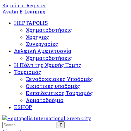
Sign in or Register
Avatar E-Learning
HEPTAPOLIS
Χρηματοδοτήσεις
Χορηγιες
Συνεργασίες
Δελφική Αμφικτυονία
Χρηματοδοτήσεις
Η Πόλη της Χρυσής Τομής
Τουρισμός
Ξενοδοχειακές Υποδομές​
Oικιστικές υποδομές
Εκπαιδευτικός Τουρισμός
Αρματοδρόμιο
ESHOP