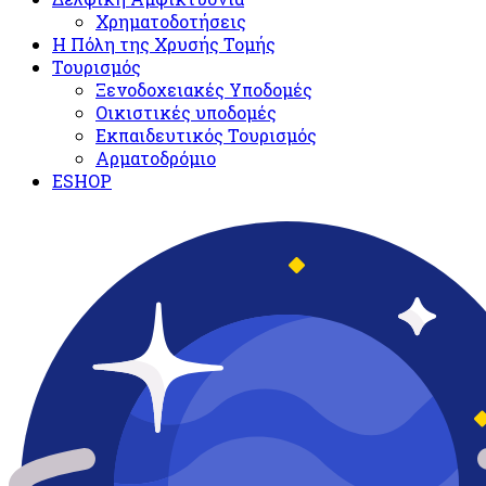
Χρηματοδοτήσεις
Η Πόλη της Χρυσής Τομής
Τουρισμός
Ξενοδοχειακές Υποδομές​
Oικιστικές υποδομές
Εκπαιδευτικός Τουρισμός
Αρματοδρόμιο
ESHOP