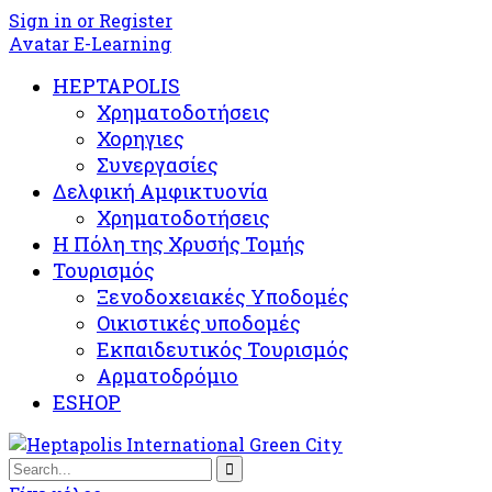
Sign in or Register
Avatar E-Learning
HEPTAPOLIS
Χρηματοδοτήσεις
Χορηγιες
Συνεργασίες
Δελφική Αμφικτυονία
Χρηματοδοτήσεις
Η Πόλη της Χρυσής Τομής
Τουρισμός
Ξενοδοχειακές Υποδομές​
Oικιστικές υποδομές
Εκπαιδευτικός Τουρισμός
Αρματοδρόμιο
ESHOP