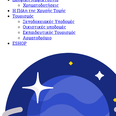
Χρηματοδοτήσεις
Η Πόλη της Χρυσής Τομής
Τουρισμός
Ξενοδοχειακές Υποδομές​
Oικιστικές υποδομές
Εκπαιδευτικός Τουρισμός
Αρματοδρόμιο
ESHOP