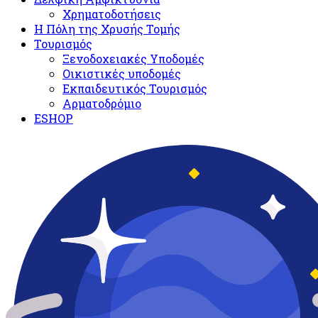
Χρηματοδοτήσεις
Η Πόλη της Χρυσής Τομής
Τουρισμός
Ξενοδοχειακές Υποδομές​
Oικιστικές υποδομές
Εκπαιδευτικός Τουρισμός
Αρματοδρόμιο
ESHOP