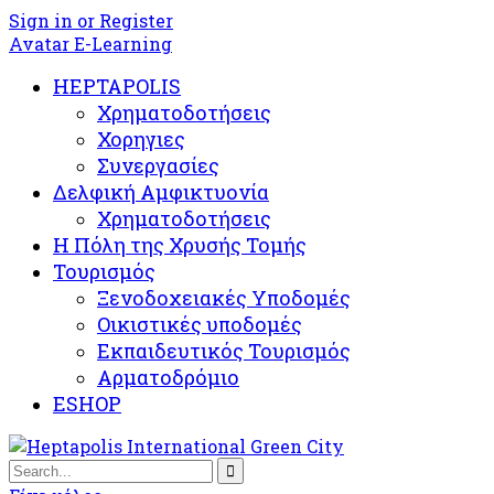
Sign in or Register
Avatar E-Learning
HEPTAPOLIS
Χρηματοδοτήσεις
Χορηγιες
Συνεργασίες
Δελφική Αμφικτυονία
Χρηματοδοτήσεις
Η Πόλη της Χρυσής Τομής
Τουρισμός
Ξενοδοχειακές Υποδομές​
Oικιστικές υποδομές
Εκπαιδευτικός Τουρισμός
Αρματοδρόμιο
ESHOP