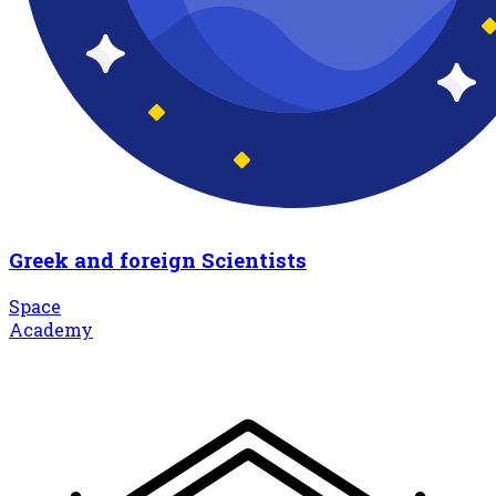
Greek and foreign Scientists
Space
Academy