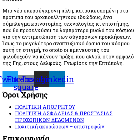
Μια νέα υπερσύγχρονη πόλη, κατασκευασμένη στα
πρότυπα του αρχαιοελληνικού ιδεώδους, ένα
σύμπλεγμα καινοτομίας, τεχνολογίας κι επιστήμης,
που θα προσελκύσει τα λαμπρότερα μυαλά του κόσμου
για την αντιμετώπιση των σύγχρονων προκλήσεων.
Ίσως το μεγαλύτερο αναπτυξιακό όραμα του κόσμου
αυτή τη στιγμή, το οποίο οι εμπνευστές του
φιλοδοξούν να κάνουν πράξη, που αλλού, στον ομφαλό
της Γης, στους Δελφούς. Γνωρίστε την Επτάπολη.
Twitter
Facebook-
Instagram
Linkedin
square
Όροι Χρήσης
ΠΟΛΙΤΙΚΗ ΑΠΟΡΡΗΤΟΥ
ΠΟΛΙΤΙΚΗ ΑΣΦΑΛΕΙΑΣ & ΠΡΟΣΤΑΣΙΑΣ
ΠΡΟΣΩΠΙΚΩΝ ΔΕΔΟΜΕΝΩΝ
Πολιτική ακυρώσεων – επιστροφών
Επικοινωνία