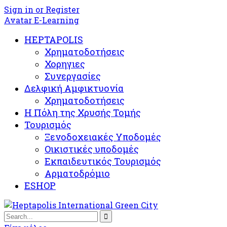
Sign in or Register
Avatar E-Learning
HEPTAPOLIS
Χρηματοδοτήσεις
Χορηγιες
Συνεργασίες
Δελφική Αμφικτυονία
Χρηματοδοτήσεις
Η Πόλη της Χρυσής Τομής
Τουρισμός
Ξενοδοχειακές Υποδομές​
Oικιστικές υποδομές
Εκπαιδευτικός Τουρισμός
Αρματοδρόμιο
ESHOP