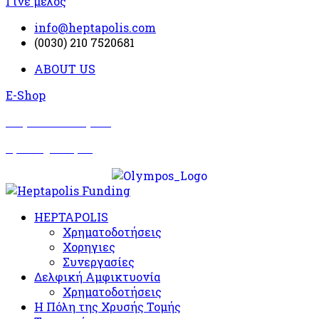
Γίνε μέλος
info@heptapolis.com
(0030) 210 7520681
ABOUT US
E-Shop
Σωματείο Όλυμπος
Δραστηριότητες
HEPTAPOLIS
Χρηματοδοτήσεις
Χορηγιες
Συνεργασίες
Δελφική Αμφικτυονία
Χρηματοδοτήσεις
Η Πόλη της Χρυσής Τομής