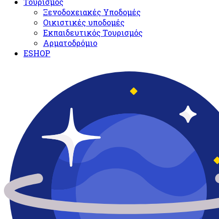
Τουρισμός
Ξενοδοχειακές Υποδομές​
Oικιστικές υποδομές
Εκπαιδευτικός Τουρισμός
Αρματοδρόμιο
ESHOP