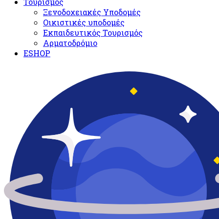
Τουρισμός
Ξενοδοχειακές Υποδομές​
Oικιστικές υποδομές
Εκπαιδευτικός Τουρισμός
Αρματοδρόμιο
ESHOP