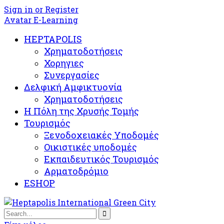
Sign in or Register
Avatar E-Learning
HEPTAPOLIS
Χρηματοδοτήσεις
Χορηγιες
Συνεργασίες
Δελφική Αμφικτυονία
Χρηματοδοτήσεις
Η Πόλη της Χρυσής Τομής
Τουρισμός
Ξενοδοχειακές Υποδομές​
Oικιστικές υποδομές
Εκπαιδευτικός Τουρισμός
Αρματοδρόμιο
ESHOP