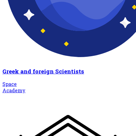
Greek and foreign Scientists
Space
Academy