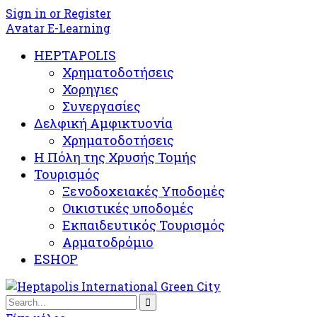
Sign in or Register
Avatar E-Learning
HEPTAPOLIS
Χρηματοδοτήσεις
Χορηγιες
Συνεργασίες
Δελφική Αμφικτυονία
Χρηματοδοτήσεις
Η Πόλη της Χρυσής Τομής
Τουρισμός
Ξενοδοχειακές Υποδομές​
Oικιστικές υποδομές
Εκπαιδευτικός Τουρισμός
Αρματοδρόμιο
ESHOP