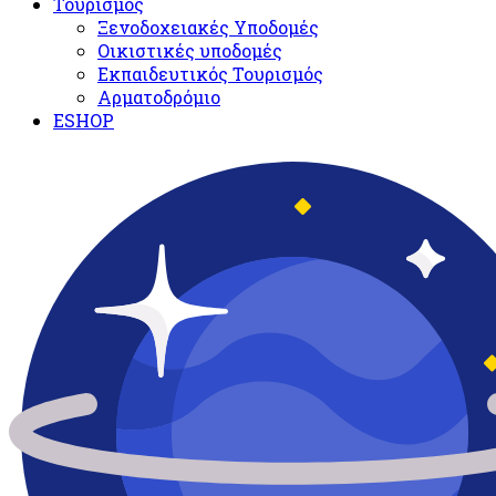
Τουρισμός
Ξενοδοχειακές Υποδομές​
Oικιστικές υποδομές
Εκπαιδευτικός Τουρισμός
Αρματοδρόμιο
ESHOP