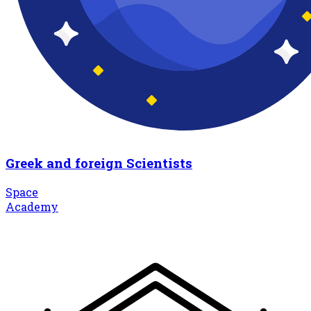
Greek and foreign Scientists
Space
Academy