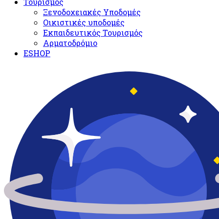
Τουρισμός
Ξενοδοχειακές Υποδομές​
Oικιστικές υποδομές
Εκπαιδευτικός Τουρισμός
Αρματοδρόμιο
ESHOP