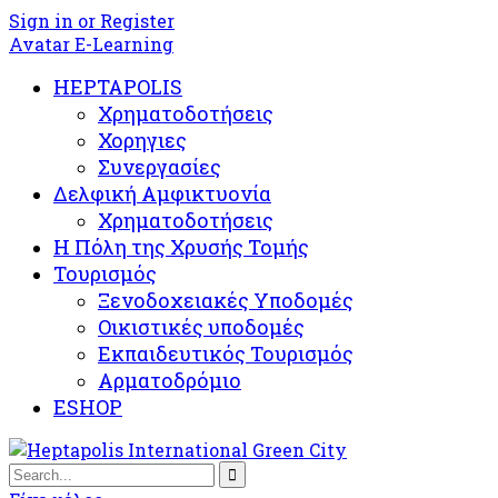
Sign in or Register
Avatar E-Learning
HEPTAPOLIS
Χρηματοδοτήσεις
Χορηγιες
Συνεργασίες
Δελφική Αμφικτυονία
Χρηματοδοτήσεις
Η Πόλη της Χρυσής Τομής
Τουρισμός
Ξενοδοχειακές Υποδομές​
Oικιστικές υποδομές
Εκπαιδευτικός Τουρισμός
Αρματοδρόμιο
ESHOP