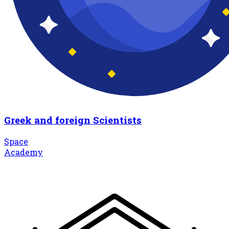
Greek and foreign Scientists
Space
Academy