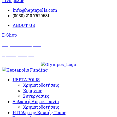
Γίνε μέλος
info@heptapolis.com
(0030) 210 7520681
ABOUT US
E-Shop
Σωματείο Όλυμπος
Δραστηριότητες
HEPTAPOLIS
Χρηματοδοτήσεις
Χορηγιες
Συνεργασίες
Δελφική Αμφικτυονία
Χρηματοδοτήσεις
Η Πόλη της Χρυσής Τομής