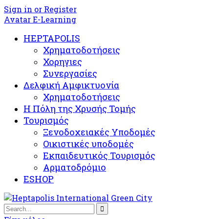
Sign in or Register
Avatar E-Learning
HEPTAPOLIS
Χρηματοδοτήσεις
Χορηγιες
Συνεργασίες
Δελφική Αμφικτυονία
Χρηματοδοτήσεις
Η Πόλη της Χρυσής Τομής
Τουρισμός
Ξενοδοχειακές Υποδομές​
Oικιστικές υποδομές
Εκπαιδευτικός Τουρισμός
Αρματοδρόμιο
ESHOP