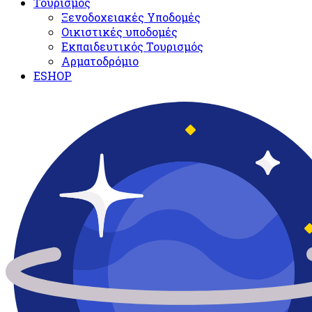
Τουρισμός
Ξενοδοχειακές Υποδομές​
Oικιστικές υποδομές
Εκπαιδευτικός Τουρισμός
Αρματοδρόμιο
ESHOP