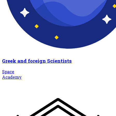
Greek and foreign Scientists
Space
Academy