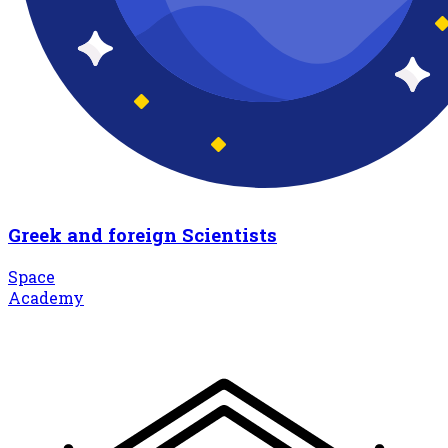
Greek and foreign Scientists
Space
Academy