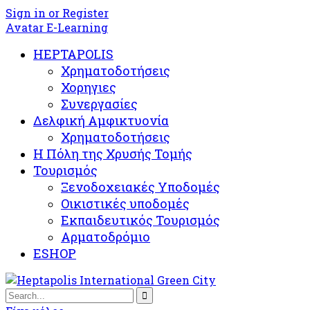
Sign in or Register
Avatar E-Learning
HEPTAPOLIS
Χρηματοδοτήσεις
Χορηγιες
Συνεργασίες
Δελφική Αμφικτυονία
Χρηματοδοτήσεις
Η Πόλη της Χρυσής Τομής
Τουρισμός
Ξενοδοχειακές Υποδομές​
Oικιστικές υποδομές
Εκπαιδευτικός Τουρισμός
Αρματοδρόμιο
ESHOP