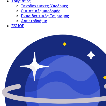
Τουρισμός
Ξενοδοχειακές Υποδομές​
Oικιστικές υποδομές
Εκπαιδευτικός Τουρισμός
Αρματοδρόμιο
ESHOP