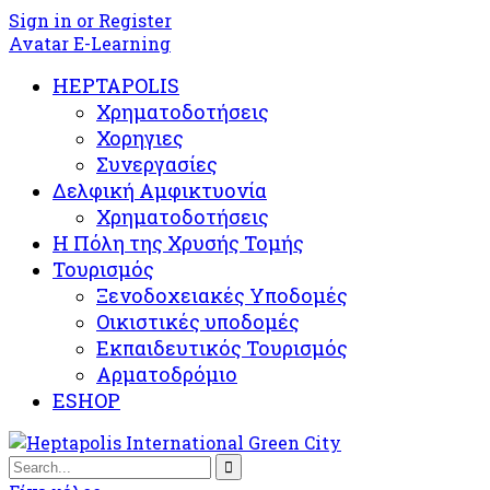
Sign in or Register
Avatar E-Learning
HEPTAPOLIS
Χρηματοδοτήσεις
Χορηγιες
Συνεργασίες
Δελφική Αμφικτυονία
Χρηματοδοτήσεις
Η Πόλη της Χρυσής Τομής
Τουρισμός
Ξενοδοχειακές Υποδομές​
Oικιστικές υποδομές
Εκπαιδευτικός Τουρισμός
Αρματοδρόμιο
ESHOP