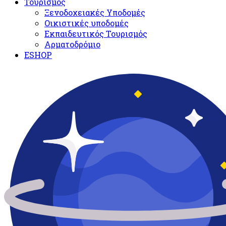
Τουρισμός
Ξενοδοχειακές Υποδομές​
Oικιστικές υποδομές
Εκπαιδευτικός Τουρισμός
Αρματοδρόμιο
ESHOP