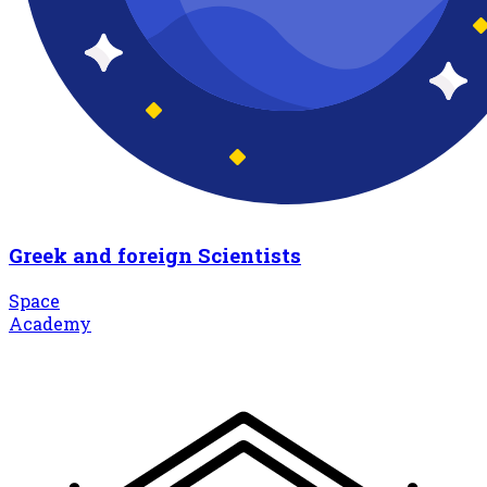
Greek and foreign Scientists
Space
Academy