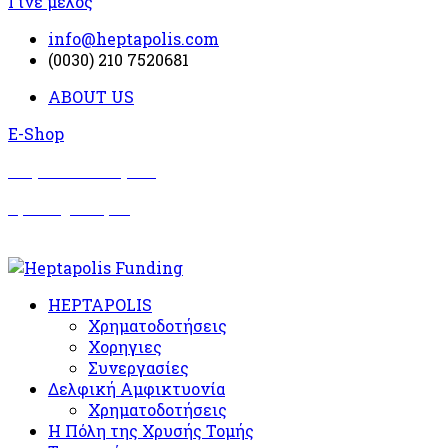
Γίνε μέλος
info@heptapolis.com
(0030) 210 7520681
ABOUT US
E-Shop
Σωματείο Όλυμπος
Δραστηριότητες
HEPTAPOLIS
Χρηματοδοτήσεις
Χορηγιες
Συνεργασίες
Δελφική Αμφικτυονία
Χρηματοδοτήσεις
Η Πόλη της Χρυσής Τομής