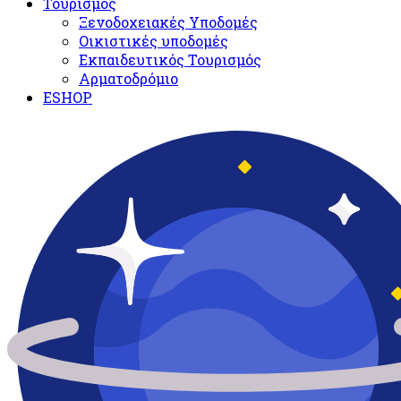
Τουρισμός
Ξενοδοχειακές Υποδομές​
Oικιστικές υποδομές
Εκπαιδευτικός Τουρισμός
Αρματοδρόμιο
ESHOP