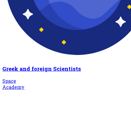
Greek and foreign Scientists
Space
Academy