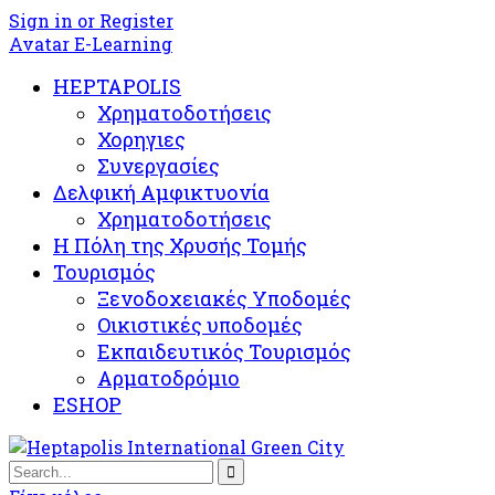
Sign in or Register
Avatar E-Learning
HEPTAPOLIS
Χρηματοδοτήσεις
Χορηγιες
Συνεργασίες
Δελφική Αμφικτυονία
Χρηματοδοτήσεις
Η Πόλη της Χρυσής Τομής
Τουρισμός
Ξενοδοχειακές Υποδομές​
Oικιστικές υποδομές
Εκπαιδευτικός Τουρισμός
Αρματοδρόμιο
ESHOP