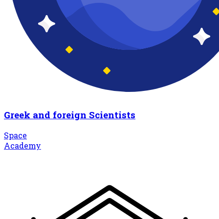
Greek and foreign Scientists
Space
Academy