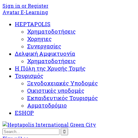
Sign in or Register
Avatar E-Learning
HEPTAPOLIS
Χρηματοδοτήσεις
Χορηγιες
Συνεργασίες
Δελφική Αμφικτυονία
Χρηματοδοτήσεις
Η Πόλη της Χρυσής Τομής
Τουρισμός
Ξενοδοχειακές Υποδομές​
Oικιστικές υποδομές
Εκπαιδευτικός Τουρισμός
Αρματοδρόμιο
ESHOP