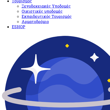
Τουρισμός
Ξενοδοχειακές Υποδομές​
Oικιστικές υποδομές
Εκπαιδευτικός Τουρισμός
Αρματοδρόμιο
ESHOP