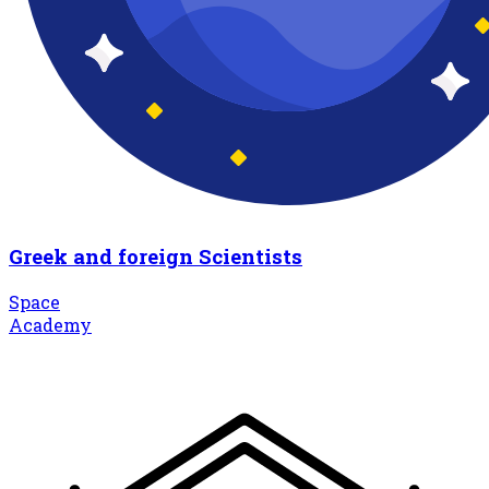
Greek and foreign Scientists
Space
Academy