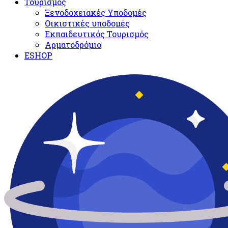
Τουρισμός
Ξενοδοχειακές Υποδομές​
Oικιστικές υποδομές
Εκπαιδευτικός Τουρισμός
Αρματοδρόμιο
ESHOP