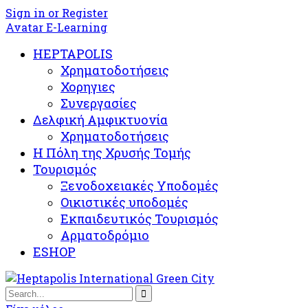
Sign in or Register
Avatar E-Learning
HEPTAPOLIS
Χρηματοδοτήσεις
Χορηγιες
Συνεργασίες
Δελφική Αμφικτυονία
Χρηματοδοτήσεις
Η Πόλη της Χρυσής Τομής
Τουρισμός
Ξενοδοχειακές Υποδομές​
Oικιστικές υποδομές
Εκπαιδευτικός Τουρισμός
Αρματοδρόμιο
ESHOP