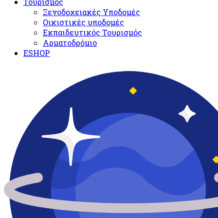
Τουρισμός
Ξενοδοχειακές Υποδομές​
Oικιστικές υποδομές
Εκπαιδευτικός Τουρισμός
Αρματοδρόμιο
ESHOP