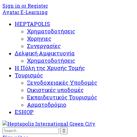
Sign in or Register
Avatar E-Learning
HEPTAPOLIS
Χρηματοδοτήσεις
Χορηγιες
Συνεργασίες
Δελφική Αμφικτυονία
Χρηματοδοτήσεις
Η Πόλη της Χρυσής Τομής
Τουρισμός
Ξενοδοχειακές Υποδομές​
Oικιστικές υποδομές
Εκπαιδευτικός Τουρισμός
Αρματοδρόμιο
ESHOP