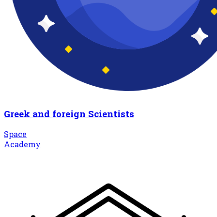
Greek and foreign Scientists
Space
Academy