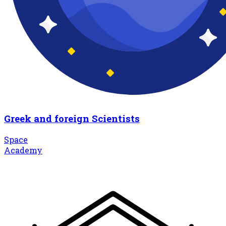
Greek and foreign Scientists
Space
Academy