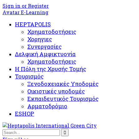
Sign in or Register
Avatar E-Learning
HEPTAPOLIS
Χρηματοδοτήσεις
Χορηγιες
Συνεργασίες
Δελφική Αμφικτυονία
Χρηματοδοτήσεις
Η Πόλη της Χρυσής Τομής
Τουρισμός
Ξενοδοχειακές Υποδομές​
Oικιστικές υποδομές
Εκπαιδευτικός Τουρισμός
Αρματοδρόμιο
ESHOP