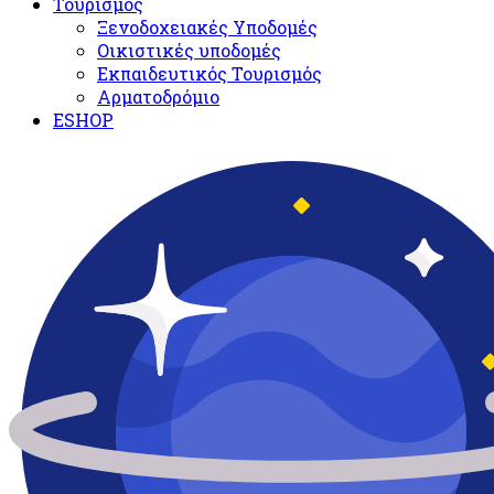
Τουρισμός
Ξενοδοχειακές Υποδομές​
Oικιστικές υποδομές
Εκπαιδευτικός Τουρισμός
Αρματοδρόμιο
ESHOP